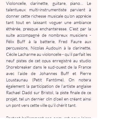
Violoncelle, clarinette, guitare, piano… Le 
talentueux multi-instrumentiste parvient à 
donner cette richesse musicale qu’on apprécie 
tant tout en laissant voguer une ambiance 
éthérée, presque enchanteresse. C’est par la 
suite accompagné de nombreux musiciens - 
Félix Buff à la batterie, Fred Faure aux 
percussions, Nicolas Audouin à la clarinette, 
Cécile Lacharme au violoncelle - qu’il parfait les 
neuf pistes de cet opus enregistré au studio 
Shorebreaker dans le sud-ouest de la France 
avec l’aide de Johannes Buff et Pierre 
Loustaunau (Petit Fantôme). On notera 
également la participation de l’artiste anglaise 
Rachael Dadd sur Bristol, la piste finale de ce 
projet, tel un dernier clin d'oeil en créant ainsi 
un pont vers cette ville qu’il chérit tant.
Portant brillamment son nom, cet opus laisse 
entrevoir un avenir prometteur pour ce 
jeune talent bercé par des sonorités anglo-