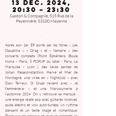
13 déc. 2024,
20:30 – 23:30
Gaston & Compagnie, 515 Rue de la
Peyennière, 53100 Mayenne
.
Après son 1er EP porté par les titres « Les 
Dauphins », « Drag » et « Vampire », des 
concerts complets (Point Éphémère, Boule 
Noire – Paris, 3 POPUP du label - Paris, La 
Marquise – Lyon…), des 1ères parties de 
Johan Papaconstantino, Hervé et Miel de 
Montagne, une virée en « Nightclub » avec 
Dani Terreur, St Graal revient avec « Je 
t’emmènerai » et une Maroquinerie à 
l'automne 2024. On y retrouve sa marque : 
une énergie skate pop avec guitares incisives, 
pulse électro et voix auto-tunées, un rythme 
dansant et un texte imagé et romantique. 
Teasé sur les réseaux et joué en concerts ce 