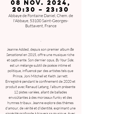
08 nov. 2024,
20:30 – 23:30
Abbaye de Fontaine Daniel, Chem. de
l'Abbaye, 53100 Saint-Georges-
Buttavent, France
.
Jeanne Added, depuis son premier album 
Be 
Sensational
 en 2015, offre une musique riche 
et captivante. Son dernier opus, 
By Your Side
, 
est un mélange subtil de poésie intime et 
politique, influencé par des artistes tels que 
Prince, Joni Mitchell et Keith Jarrett. 
Enregistré pendant le confinement de 2020 et 
produit avec Renaud Letang, l'album présente 
12 pistes variées, allant de ballades 
envoûtantes à des morceaux funky et des 
hymnes tribaux. Jeanne explore des thèmes 
d'amour, de vérité et d'identité, exprimant une 
sincérité profonde à travers sa musique. Avec 