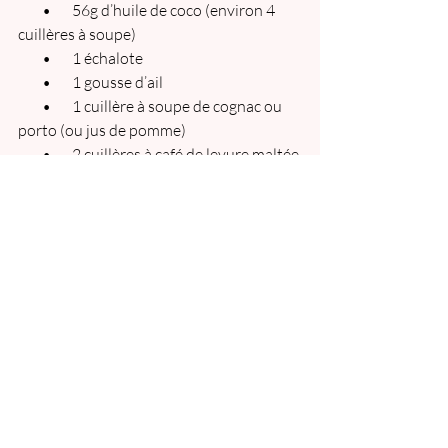
        •       56g d’huile de coco (environ 4 
cuillères à soupe)
        •       1 échalote
        •       1 gousse d’ail
        •       1 cuillère à soupe de cognac ou 
porto (ou jus de pomme)
        •       2 cuillères à café de levure maltée
        •       1 pincée de thym
        •       Sel et poivre
        •       Optionnel : 1 pincée de quatre-
épices
Recette pour une portion de Chutney 
de Noël 
        •       2 gros oignons
        •       1 grosse pomme bicolore
        •       50g de cranberries  
        •       30g de sucre
        •       40g de vinaigre balsamique